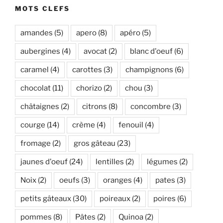
MOTS CLEFS
amandes
(5)
apero
(8)
apéro
(5)
aubergines
(4)
avocat
(2)
blanc d'oeuf
(6)
caramel
(4)
carottes
(3)
champignons
(6)
chocolat
(11)
chorizo
(2)
chou
(3)
châtaignes
(2)
citrons
(8)
concombre
(3)
courge
(14)
crème
(4)
fenouil
(4)
fromage
(2)
gros gâteau
(23)
jaunes d'oeuf
(24)
lentilles
(2)
légumes
(2)
Noix
(2)
oeufs
(3)
oranges
(4)
pates
(3)
petits gâteaux
(30)
poireaux
(2)
poires
(6)
pommes
(8)
Pâtes
(2)
Quinoa
(2)