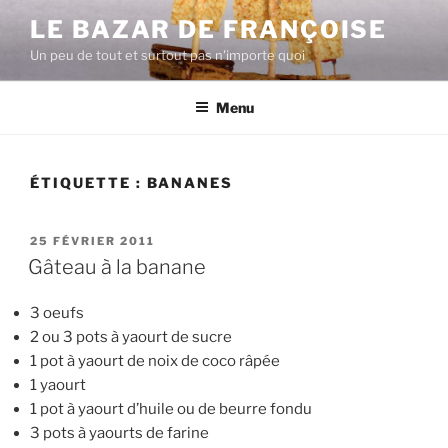
Aller
LE BAZAR DE FRANÇOISE
au
Un peu de tout et surtout pas n'importe quoi
contenu
principal
Menu
ÉTIQUETTE :
BANANES
PUBLIÉ
25 FÉVRIER 2011
LE
Gâteau à la banane
3 oeufs
2 ou 3 pots à yaourt de sucre
1 pot à yaourt de noix de coco râpée
1 yaourt
1 pot à yaourt d’huile ou de beurre fondu
3 pots à yaourts de farine