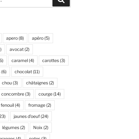
apero
(8)
apéro
(5)
)
avocat
(2)
6)
caramel
(4)
carottes
(3)
s
(6)
chocolat
(11)
chou
(3)
châtaignes
(2)
concombre
(3)
courge
(14)
fenouil
(4)
fromage
(2)
23)
jaunes d'oeuf
(24)
légumes
(2)
Noix
(2)
oranges
(4)
pates
(3)