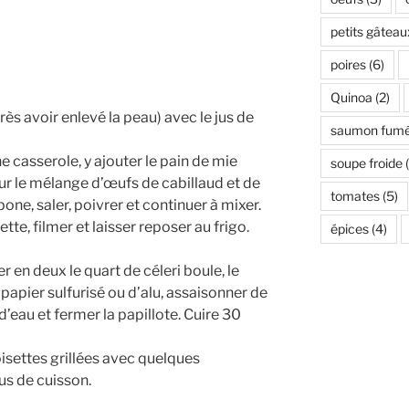
petits gâteau
poires
(6)
Quinoa
(2)
rès avoir enlevé la peau) avec le jus de
saumon fum
e casserole, y ajouter le pain de mie
soupe froide
(
sur le mélange d’œufs de cabillaud et de
tomates
(5)
pone, saler, poivrer et continuer à mixer.
tte, filmer et laisser reposer au frigo.
épices
(4)
r en deux le quart de céleri boule, le
papier sulfurisé ou d’alu, assaisonner de
 d’eau et fermer la papillote. Cuire 30
isettes grillées avec quelques
jus de cuisson.