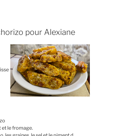
horizo pour Alexiane
isse
izo
t et le fromage.
zo, les graines, le sel et le piment d