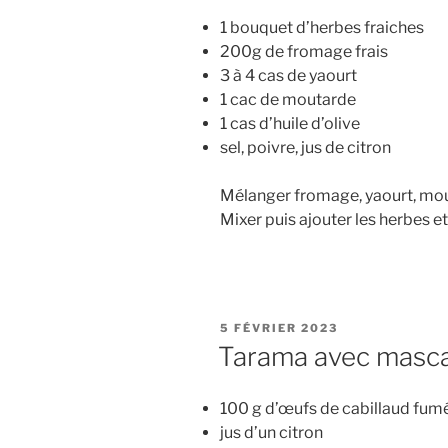
1 bouquet d’herbes fraiches
200g de fromage frais
3 à 4 cas de yaourt
1 cac de moutarde
1 cas d’huile d’olive
sel, poivre, jus de citron
Mélanger fromage, yaourt, mouta
Mixer puis ajouter les herbes et 
PUBLIÉ
5 FÉVRIER 2023
LE
Tarama avec masc
100 g d’œufs de cabillaud fum
jus d’un citron