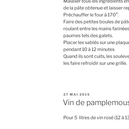
Malaxer tous les ingrédients en
de la pâte obtenue et laisser re
Préchauffer le four à 170°.
Faire des petites boules de pâte 
roulant entre les mains farinées
paumes tels des galets.
Placer les sablés sur une plaque
pendant 10 à 12 minutes
Quand ils sont cuits, les soulev
les faire refroidir sur une grille.
PUBLIÉ
27 MAI 2015
LE
Vin de pamplemous
Pour 5 litres de vin rosé (12 à 1