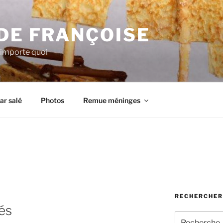
DE FRANÇOISE
n'importe quoi
ar salé
Photos
Remue méninges
RECHERCHER
és
Recherche