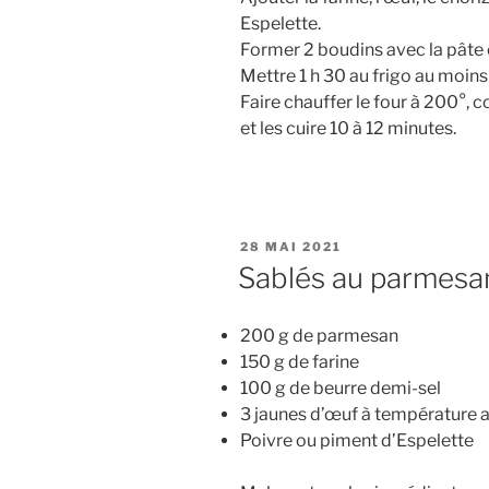
Espelette.
Former 2 boudins avec la pâte e
Mettre 1 h 30 au frigo au moin
Faire chauffer le four à 200°, 
et les cuire 10 à 12 minutes.
PUBLIÉ
28 MAI 2021
LE
Sablés au parmesa
200 g de parmesan
150 g de farine
100 g de beurre demi-sel
3 jaunes d’œuf à température
Poivre ou piment d’Espelette