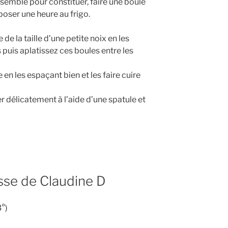
semble pour constituer, faire une boule
poser une heure au frigo.
de la taille d’une petite noix en les
 puis aplatissez ces boules entre les
 en les espaçant bien et les faire cuire
er délicatement à l’aide d’une spatule et
se de Claudine D
3°)