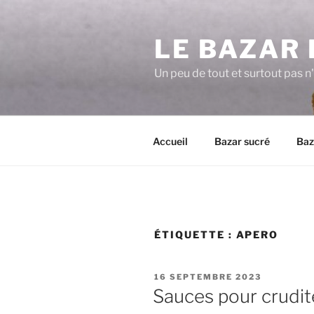
Aller
au
LE BAZAR 
contenu
principal
Un peu de tout et surtout pas 
Accueil
Bazar sucré
Baz
ÉTIQUETTE :
APERO
PUBLIÉ
16 SEPTEMBRE 2023
LE
Sauces pour crudit