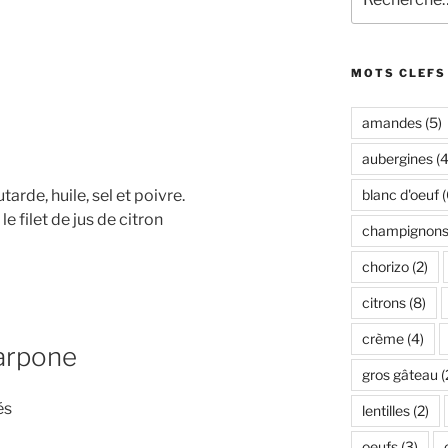
pour
:
MOTS CLEFS
amandes
(5)
aubergines
(4
rde, huile, sel et poivre.
blanc d'oeuf
(
le filet de jus de citron
champignon
chorizo
(2)
citrons
(8)
crème
(4)
arpone
gros gâteau
(
és
lentilles
(2)
oeufs
(3)