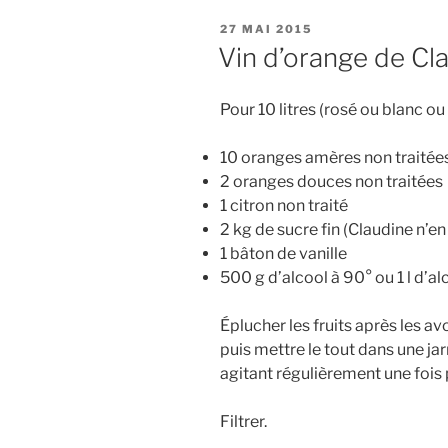
PUBLIÉ
27 MAI 2015
LE
Vin d’orange de Cl
Pour 10 litres (rosé ou blanc o
10 oranges amères non traitée
2 oranges douces non traitées
1 citron non traité
2 kg de sucre fin (Claudine n’en
1 bâton de vanille
500 g d’alcool à 90° ou 1 l d’alc
Éplucher les fruits après les avo
puis mettre le tout dans une ja
agitant régulièrement une fois
Filtrer.