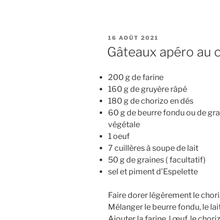
PUBLIÉ
16 AOÛT 2021
LE
Gâteaux apéro au c
200 g de farine
160 g de gruyère râpé
180 g de chorizo en dés
60 g de beurre fondu ou de gra
végétale
1 oeuf
7 cuillères à soupe de lait
50 g de graines ( facultatif)
sel et piment d’Espelette
Faire dorer légèrement le chor
Mélanger le beurre fondu, le lai
Ajouter la farine, l œuf, le chori