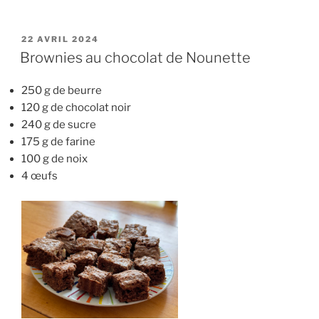
PUBLIÉ
22 AVRIL 2024
LE
Brownies au chocolat de Nounette
250 g de beurre
120 g de chocolat noir
240 g de sucre
175 g de farine
100 g de noix
4 œufs