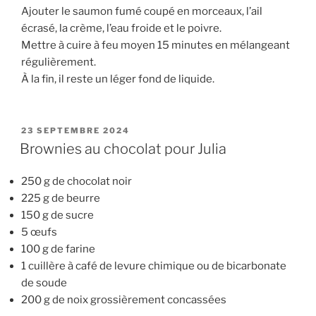
Ajouter le saumon fumé coupé en morceaux, l’ail
écrasé, la crème, l’eau froide et le poivre.
Mettre à cuire à feu moyen 15 minutes en mélangeant
régulièrement.
À la fin, il reste un léger fond de liquide.
PUBLIÉ
23 SEPTEMBRE 2024
LE
Brownies au chocolat pour Julia
250 g de chocolat noir
225 g de beurre
150 g de sucre
5 œufs
100 g de farine
1 cuillère à café de levure chimique ou de bicarbonate
de soude
200 g de noix grossièrement concassées