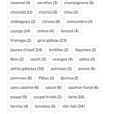
caramel
(4)
carottes
(3)
champignons
(6)
chocolat
(11)
chorizo
(2)
chou
(3)
châtaignes
(2)
citrons
(8)
concombre
(3)
courge
(14)
crème
(4)
fenouil
(4)
fromage
(2)
gros gâteau
(23)
jaunes d'oeuf
(24)
lentilles
(2)
légumes
(2)
Noix
(2)
oeufs
(3)
oranges
(4)
pates
(3)
petits gâteaux
(30)
poireaux
(2)
poires
(6)
pommes
(8)
Pâtes
(2)
Quinoa
(2)
sans caséine
(6)
sauce
(6)
saumon fumé
(6)
soupe
(9)
soupe froide
(2)
tarte
(16)
terrine
(4)
tomates
(5)
vite-fait
(34)