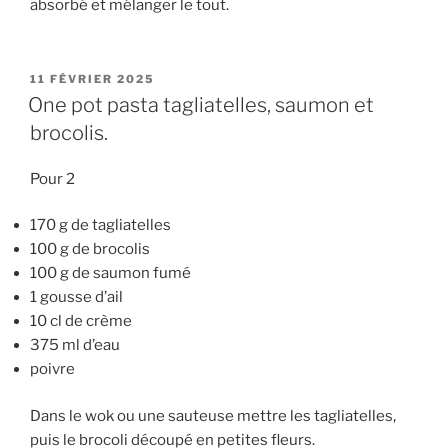
absorbé et mélanger le tout.
PUBLIÉ
11 FÉVRIER 2025
LE
One pot pasta tagliatelles, saumon et
brocolis.
Pour 2
170 g de tagliatelles
100 g de brocolis
100 g de saumon fumé
1 gousse d’ail
10 cl de crème
375 ml d’eau
poivre
Dans le wok ou une sauteuse mettre les tagliatelles,
puis le brocoli découpé en petites fleurs.