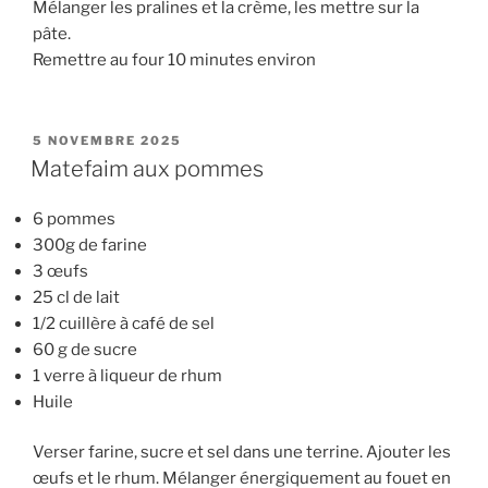
Mélanger les pralines et la crème, les mettre sur la
pâte.
Remettre au four 10 minutes environ
PUBLIÉ
5 NOVEMBRE 2025
LE
Matefaim aux pommes
6 pommes
300g de farine
3 œufs
25 cl de lait
1/2 cuillère à café de sel
60 g de sucre
1 verre à liqueur de rhum
Huile
Verser farine, sucre et sel dans une terrine. Ajouter les
œufs et le rhum. Mélanger énergiquement au fouet en