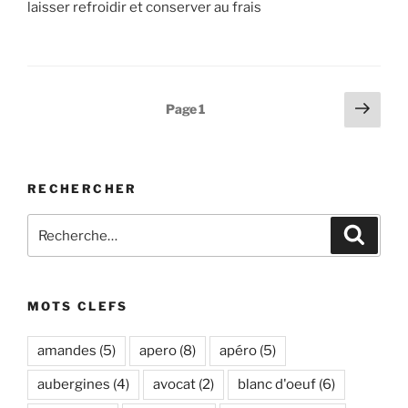
laisser refroidir et conserver au frais
Pagination
Page
Page
1
suiv
des
publications
RECHERCHER
Recherche
Recher
pour
:
MOTS CLEFS
amandes
(5)
apero
(8)
apéro
(5)
aubergines
(4)
avocat
(2)
blanc d'oeuf
(6)