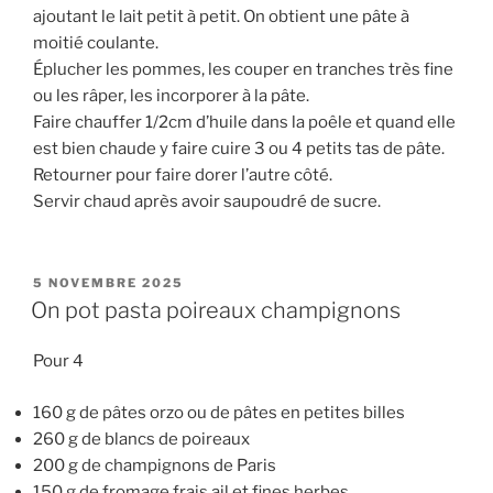
ajoutant le lait petit à petit. On obtient une pâte à
moitié coulante.
Éplucher les pommes, les couper en tranches très fine
ou les râper, les incorporer à la pâte.
Faire chauffer 1/2cm d’huile dans la poêle et quand elle
est bien chaude y faire cuire 3 ou 4 petits tas de pâte.
Retourner pour faire dorer l’autre côté.
Servir chaud après avoir saupoudré de sucre.
PUBLIÉ
5 NOVEMBRE 2025
LE
On pot pasta poireaux champignons
Pour 4
160 g de pâtes orzo ou de pâtes en petites billes
260 g de blancs de poireaux
200 g de champignons de Paris
150 g de fromage frais ail et fines herbes