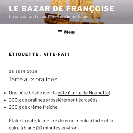
Aller
LE BAZAR DE FRANÇOISE
au
Un peu de tout et surtout pas n'importe quoi
contenu
principal
Menu
ÉTIQUETTE :
VITE-FAIT
PUBLIÉ
26 JUIN 2026
LE
Tarte aux pralines
Une pâte brisée (voir la
pâte à tarte de Nounette
)
200 g de pralines grossièrement écrasées
200 g de crème fraîche
Étaler la pâte, la mettre dans un moule à tarte et la
cuire à blanc (10 minutes environ).