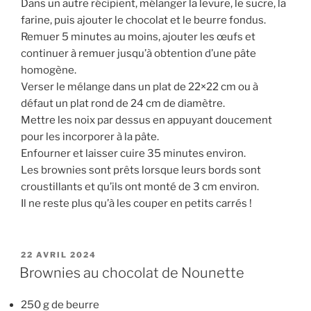
Dans un autre récipient, mélanger la levure, le sucre, la
farine, puis ajouter le chocolat et le beurre fondus.
Remuer 5 minutes au moins, ajouter les œufs et
continuer à remuer jusqu’à obtention d’une pâte
homogène.
Verser le mélange dans un plat de 22×22 cm ou à
défaut un plat rond de 24 cm de diamètre.
Mettre les noix par dessus en appuyant doucement
pour les incorporer à la pâte.
Enfourner et laisser cuire 35 minutes environ.
Les brownies sont prêts lorsque leurs bords sont
croustillants et qu’ils ont monté de 3 cm environ.
Il ne reste plus qu’à les couper en petits carrés !
PUBLIÉ
22 AVRIL 2024
LE
Brownies au chocolat de Nounette
250 g de beurre