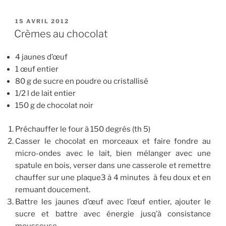
PUBLIÉ
15 AVRIL 2012
LE
Crèmes au chocolat
4 jaunes d’œuf
1 œuf entier
80 g de sucre en poudre ou cristallisé
1/2 l de lait entier
150 g de chocolat noir
Préchauffer le four à 150 degrés (th 5)
Casser le chocolat en morceaux et faire fondre au
micro-ondes avec le lait, bien mélanger avec une
spatule en bois, verser dans une casserole et remettre
chauffer sur une plaque3 à 4 minutes à feu doux et en
remuant doucement.
Battre les jaunes d’œuf avec l’œuf entier, ajouter le
sucre et battre avec énergie jusq’à consistance
mousseuse