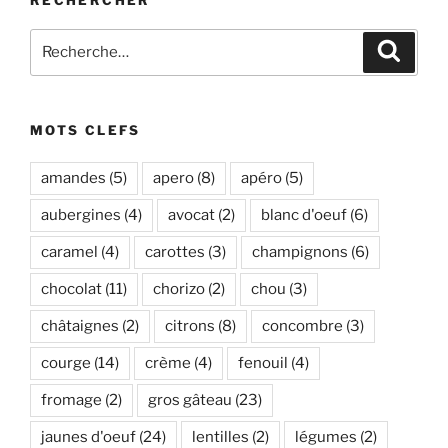
RECHERCHER
Recherche
Recher
pour
:
MOTS CLEFS
amandes
(5)
apero
(8)
apéro
(5)
aubergines
(4)
avocat
(2)
blanc d'oeuf
(6)
caramel
(4)
carottes
(3)
champignons
(6)
chocolat
(11)
chorizo
(2)
chou
(3)
châtaignes
(2)
citrons
(8)
concombre
(3)
courge
(14)
crème
(4)
fenouil
(4)
fromage
(2)
gros gâteau
(23)
jaunes d'oeuf
(24)
lentilles
(2)
légumes
(2)