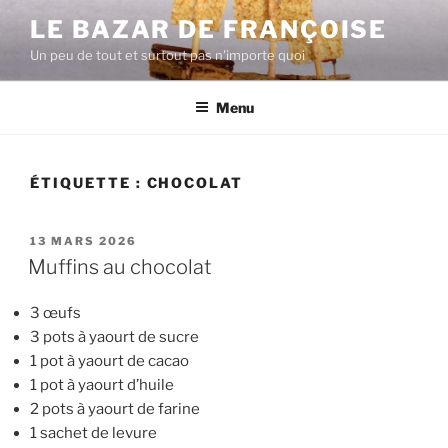
Aller
LE BAZAR DE FRANÇOISE
au
Un peu de tout et surtout pas n'importe quoi
contenu
principal
Menu
ÉTIQUETTE :
CHOCOLAT
PUBLIÉ
13 MARS 2026
LE
Muffins au chocolat
3 œufs
3 pots à yaourt de sucre
1 pot à yaourt de cacao
1 pot à yaourt d’huile
2 pots à yaourt de farine
1 sachet de levure