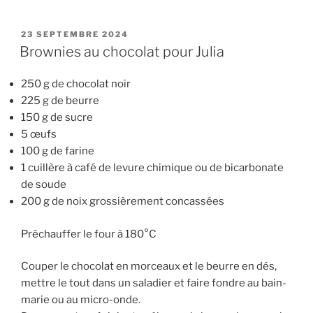
PUBLIÉ
23 SEPTEMBRE 2024
LE
Brownies au chocolat pour Julia
250 g de chocolat noir
225 g de beurre
150 g de sucre
5 œufs
100 g de farine
1 cuillère à café de levure chimique ou de bicarbonate
de soude
200 g de noix grossièrement concassées
Préchauffer le four à 180°C
Couper le chocolat en morceaux et le beurre en dés,
mettre le tout dans un saladier et faire fondre au bain-
marie ou au micro-onde.