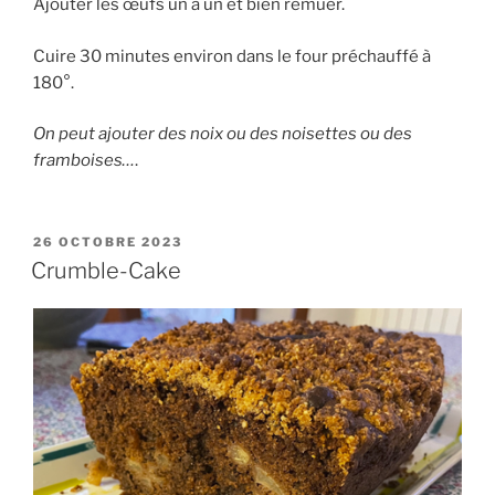
Ajouter les œufs un à un et bien remuer.
Cuire 30 minutes environ dans le four préchauffé à
180°.
On peut ajouter des noix ou des noisettes ou des
framboises…
.
PUBLIÉ
26 OCTOBRE 2023
LE
Crumble-Cake