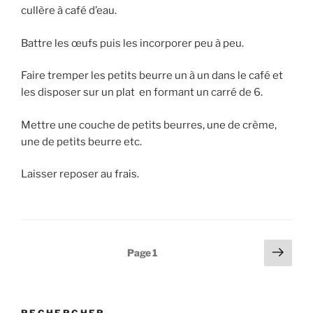
cullère à café d’eau.
Battre les œufs puis les incorporer peu à peu.
Faire tremper les petits beurre un à un dans le café et
les disposer sur un plat en formant un carré de 6.
Mettre une couche de petits beurres, une de crème,
une de petits beurre etc.
Laisser reposer au frais.
Pagination
Page
Page
1
suiv
des
publications