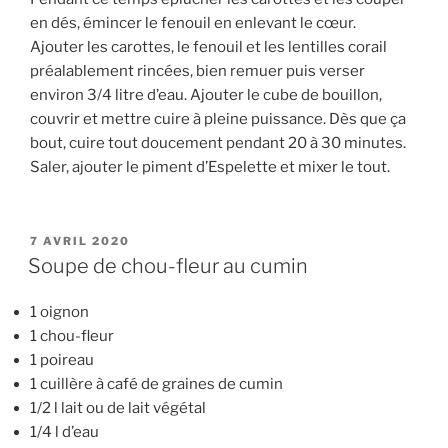
en dés, émincer le fenouil en enlevant le cœur.
Ajouter les carottes, le fenouil et les lentilles corail
préalablement rincées, bien remuer puis verser
environ 3/4 litre d’eau. Ajouter le cube de bouillon,
couvrir et mettre cuire à pleine puissance. Dès que ça
bout, cuire tout doucement pendant 20 à 30 minutes.
Saler, ajouter le piment d’Espelette et mixer le tout.
PUBLIÉ
7 AVRIL 2020
LE
Soupe de chou-fleur au cumin
1 oignon
1 chou-fleur
1 poireau
1 cuillère à café de graines de cumin
1/2 l lait ou de lait végétal
1/4 l d’eau