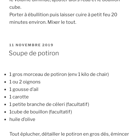
cube.
Porter à ébullition puis laisser cuire à petit feu 20
minutes environ. Mixer le tout.
PUBLIÉ
11 NOVEMBRE 2019
LE
Soupe de potiron
1 gros morceau de potiron (env 1 kilo de chair)
1 ou 2 oignons
1 gousse d’ail
1 carotte
1 petite branche de céleri (facultatif)
1cube de bouillon (facultatif)
huile d’olive
Tout éplucher, détailler le potiron en gros dés, émincer