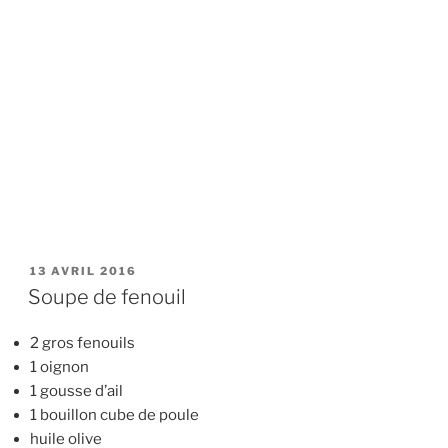
PUBLIÉ
13 AVRIL 2016
LE
Soupe de fenouil
2 gros fenouils
1 oignon
1 gousse d’ail
1 bouillon cube de poule
huile olive