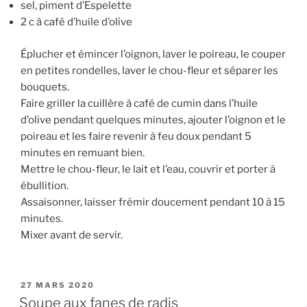
sel, piment d’Espelette
2 c à café d’huile d’olive
Éplucher et émincer l’oignon, laver le poireau, le couper
en petites rondelles, laver le chou-fleur et séparer les
bouquets.
Faire griller la cuillère à café de cumin dans l’huile
d’olive pendant quelques minutes, ajouter l’oignon et le
poireau et les faire revenir à feu doux pendant 5
minutes en remuant bien.
Mettre le chou-fleur, le lait et l’eau, couvrir et porter à
ébullition.
Assaisonner, laisser frémir doucement pendant 10 à 15
minutes.
Mixer avant de servir.
PUBLIÉ
27 MARS 2020
LE
Soupe aux fanes de radis