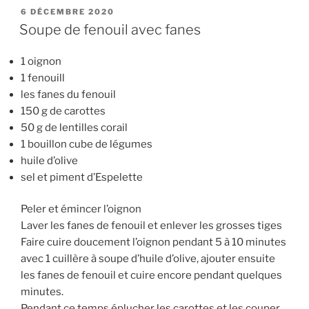
PUBLIÉ
6 DÉCEMBRE 2020
LE
Soupe de fenouil avec fanes
1 oignon
1 fenouill
les fanes du fenouil
150 g de carottes
50 g de lentilles corail
1 bouillon cube de légumes
huile d’olive
sel et piment d’Espelette
Peler et émincer l’oignon
Laver les fanes de fenouil et enlever les grosses tiges
Faire cuire doucement l’oignon pendant 5 à 10 minutes
avec 1 cuillère à soupe d’huile d’olive, ajouter ensuite
les fanes de fenouil et cuire encore pendant quelques
minutes.
Pendant ce temps éplucher les carottes et les couper