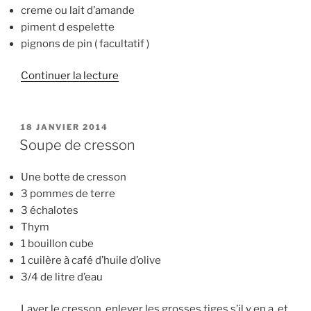
creme ou lait d’amande
piment d espelette
pignons de pin ( facultatif )
de
Continuer la lecture
« Soupe
de
fenouil »
PUBLIÉ
18 JANVIER 2014
LE
Soupe de cresson
Une botte de cresson
3 pommes de terre
3 échalotes
Thym
1 bouillon cube
1 cuilère à café d’huile d’olive
3/4 de litre d’eau
Laver le cresson, enlever les grosses tiges s’il y en a, et