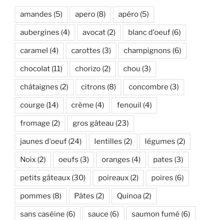
amandes
(5)
apero
(8)
apéro
(5)
aubergines
(4)
avocat
(2)
blanc d'oeuf
(6)
caramel
(4)
carottes
(3)
champignons
(6)
chocolat
(11)
chorizo
(2)
chou
(3)
châtaignes
(2)
citrons
(8)
concombre
(3)
courge
(14)
crème
(4)
fenouil
(4)
fromage
(2)
gros gâteau
(23)
jaunes d'oeuf
(24)
lentilles
(2)
légumes
(2)
Noix
(2)
oeufs
(3)
oranges
(4)
pates
(3)
petits gâteaux
(30)
poireaux
(2)
poires
(6)
pommes
(8)
Pâtes
(2)
Quinoa
(2)
sans caséine
(6)
sauce
(6)
saumon fumé
(6)