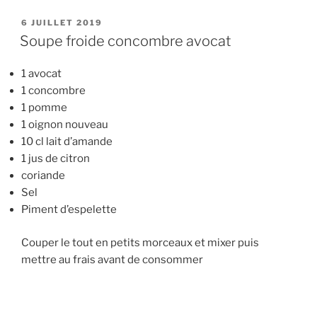
PUBLIÉ
6 JUILLET 2019
LE
Soupe froide concombre avocat
1 avocat
1 concombre
1 pomme
1 oignon nouveau
10 cl lait d’amande
1 jus de citron
coriande
Sel
Piment d’espelette
Couper le tout en petits morceaux et mixer puis
mettre au frais avant de consommer