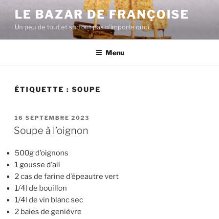
Aller
LE BAZAR DE FRANÇOISE
au
Un peu de tout et surtout pas n'importe quoi
contenu
principal
Menu
ÉTIQUETTE :
SOUPE
PUBLIÉ
16 SEPTEMBRE 2023
LE
Soupe à l’oignon
500g d’oignons
1 gousse d’ail
2 cas de farine d’épeautre vert
1/4l de bouillon
1/4l de vin blanc sec
2 baies de genièvre