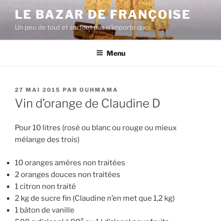
Aller
LE BAZAR DE FRANÇOISE
au
Un peu de tout et surtout pas n'importe quoi
contenu
principal
Menu
PUBLIÉ
27 MAI 2015
PAR
OUHMAMA
LE
Vin d’orange de Claudine D
Pour 10 litres (rosé ou blanc ou rouge ou mieux
mélange des trois)
10 oranges amères non traitées
2 oranges douces non traitées
1 citron non traité
2 kg de sucre fin (Claudine n’en met que 1,2 kg)
1 bâton de vanille