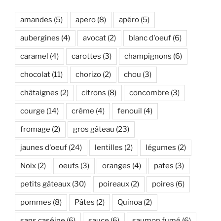
amandes
(5)
apero
(8)
apéro
(5)
aubergines
(4)
avocat
(2)
blanc d'oeuf
(6)
caramel
(4)
carottes
(3)
champignons
(6)
chocolat
(11)
chorizo
(2)
chou
(3)
châtaignes
(2)
citrons
(8)
concombre
(3)
courge
(14)
crème
(4)
fenouil
(4)
fromage
(2)
gros gâteau
(23)
jaunes d'oeuf
(24)
lentilles
(2)
légumes
(2)
Noix
(2)
oeufs
(3)
oranges
(4)
pates
(3)
petits gâteaux
(30)
poireaux
(2)
poires
(6)
pommes
(8)
Pâtes
(2)
Quinoa
(2)
sans caséine
(6)
sauce
(6)
saumon fumé
(6)