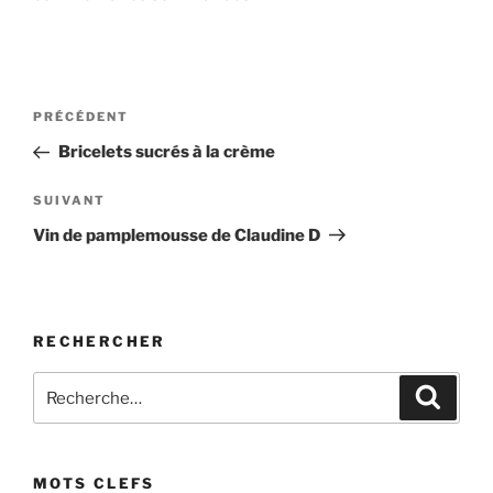
Navigation
Article
PRÉCÉDENT
de
précédent
Bricelets sucrés à la crème
l’article
Article
SUIVANT
suivant
Vin de pamplemousse de Claudine D
RECHERCHER
Recherche
Recher
pour
:
MOTS CLEFS