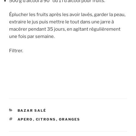
500 g d’alcool à 90° ou 1 l d’alcool pour fruits.
Éplucher les fruits après les avoir lavés, garder la peau,
extraire le jus puis mettre le tout dans une jarre à
macérer pendant 35 jours, en agitant régulièrement
une fois par semaine.
Filtrer.
CATÉGORIES
BAZAR SALÉ
ÉTIQUETTES
APERO
,
CITRONS
,
ORANGES