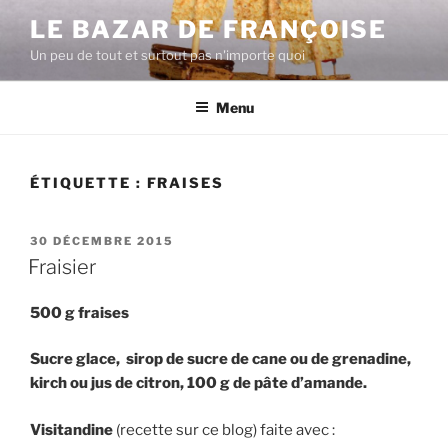
Aller
LE BAZAR DE FRANÇOISE
au
Un peu de tout et surtout pas n'importe quoi
contenu
principal
Menu
ÉTIQUETTE :
FRAISES
PUBLIÉ
30 DÉCEMBRE 2015
LE
Fraisier
500 g fraises
Sucre glace, sirop de sucre de cane ou de grenadine,
kirch ou jus de citron, 100 g de pâte d’amande.
Visitandine
(recette sur ce blog) faite avec :