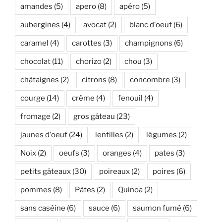
amandes
(5)
apero
(8)
apéro
(5)
aubergines
(4)
avocat
(2)
blanc d'oeuf
(6)
caramel
(4)
carottes
(3)
champignons
(6)
chocolat
(11)
chorizo
(2)
chou
(3)
châtaignes
(2)
citrons
(8)
concombre
(3)
courge
(14)
crème
(4)
fenouil
(4)
fromage
(2)
gros gâteau
(23)
jaunes d'oeuf
(24)
lentilles
(2)
légumes
(2)
Noix
(2)
oeufs
(3)
oranges
(4)
pates
(3)
petits gâteaux
(30)
poireaux
(2)
poires
(6)
pommes
(8)
Pâtes
(2)
Quinoa
(2)
sans caséine
(6)
sauce
(6)
saumon fumé
(6)