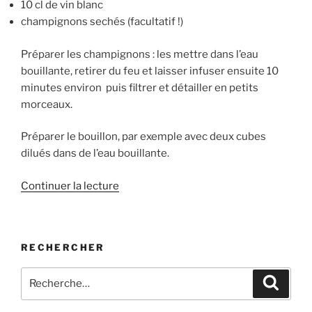
10 cl de vin blanc
champignons sechés (facultatif !)
Préparer les champignons : les mettre dans l’eau
bouillante, retirer du feu et laisser infuser ensuite 10
minutes environ puis filtrer et détailler en petits
morceaux.
Préparer le bouillon, par exemple avec deux cubes
dilués dans de l’eau bouillante.
de
Continuer la lecture
« Risotto
d’orge
perlée »
RECHERCHER
Recherche
Recher
pour
: