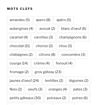
MOTS CLEFS
amandes
(5)
apero
(8)
apéro
(5)
aubergines
(4)
avocat
(2)
blanc d'oeuf
(6)
caramel
(4)
carottes
(3)
champignons
(6)
chocolat
(11)
chorizo
(2)
chou
(3)
châtaignes
(2)
citrons
(8)
concombre
(3)
courge
(14)
crème
(4)
fenouil
(4)
fromage
(2)
gros gâteau
(23)
jaunes d'oeuf
(24)
lentilles
(2)
légumes
(2)
Noix
(2)
oeufs
(3)
oranges
(4)
pates
(3)
petits gâteaux
(30)
poireaux
(2)
poires
(6)