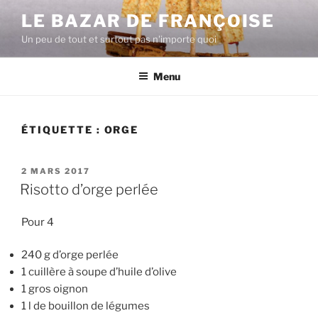
Aller
LE BAZAR DE FRANÇOISE
au
Un peu de tout et surtout pas n'importe quoi
contenu
principal
Menu
ÉTIQUETTE :
ORGE
PUBLIÉ
2 MARS 2017
LE
Risotto d’orge perlée
Pour 4
240 g d’orge perlée
1 cuillère à soupe d’huile d’olive
1 gros oignon
1 l de bouillon de légumes