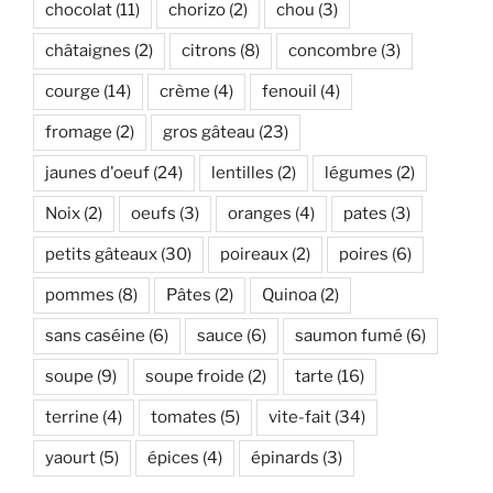
chocolat
(11)
chorizo
(2)
chou
(3)
châtaignes
(2)
citrons
(8)
concombre
(3)
courge
(14)
crème
(4)
fenouil
(4)
fromage
(2)
gros gâteau
(23)
jaunes d'oeuf
(24)
lentilles
(2)
légumes
(2)
Noix
(2)
oeufs
(3)
oranges
(4)
pates
(3)
petits gâteaux
(30)
poireaux
(2)
poires
(6)
pommes
(8)
Pâtes
(2)
Quinoa
(2)
sans caséine
(6)
sauce
(6)
saumon fumé
(6)
soupe
(9)
soupe froide
(2)
tarte
(16)
terrine
(4)
tomates
(5)
vite-fait
(34)
yaourt
(5)
épices
(4)
épinards
(3)