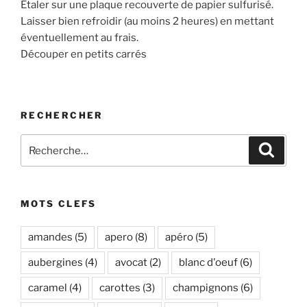
Étaler sur une plaque recouverte de papier sulfurisé.
Laisser bien refroidir (au moins 2 heures) en mettant
éventuellement au frais.
Découper en petits carrés
RECHERCHER
Recherche
Recher
pour
:
MOTS CLEFS
amandes
(5)
apero
(8)
apéro
(5)
aubergines
(4)
avocat
(2)
blanc d'oeuf
(6)
caramel
(4)
carottes
(3)
champignons
(6)