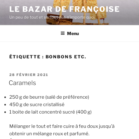
Aller
LE BAZAR DE FRANÇOISE
au
Un peu de tout et surtout pas n'importe quoi
contenu
principal
Menu
ÉTIQUETTE :
BONBONS ETC.
PUBLIÉ
28 FÉVRIER 2021
LE
Caramels
250 g de beurre (salé de préférence)
450 g de sucre cristallisé
1 boite de lait concentré sucré (400 g)
Mélanger le tout et faire cuire à feu doux jusqu’à
obtenir un mélange roux et parfumé.