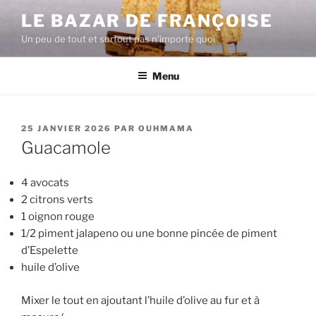
Aller
LE BAZAR DE FRANÇOISE
au
Un peu de tout et surtout pas n'importe quoi
contenu
principal
Menu
PUBLIÉ
25 JANVIER 2026
PAR
OUHMAMA
LE
Guacamole
4 avocats
2 citrons verts
1 oignon rouge
1/2 piment jalapeno ou une bonne pincée de piment
d’Espelette
huile d’olive
Mixer le tout en ajoutant l’huile d’olive au fur et à