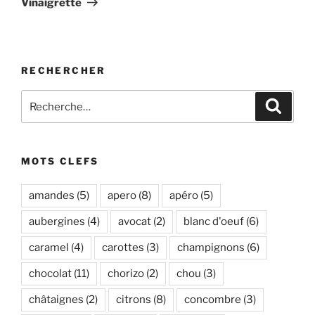
Vinaigrette
RECHERCHER
Recherche
Recher
pour
:
MOTS CLEFS
amandes
(5)
apero
(8)
apéro
(5)
aubergines
(4)
avocat
(2)
blanc d'oeuf
(6)
caramel
(4)
carottes
(3)
champignons
(6)
chocolat
(11)
chorizo
(2)
chou
(3)
châtaignes
(2)
citrons
(8)
concombre
(3)