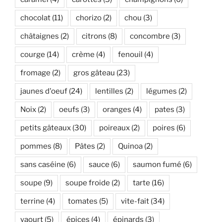
chocolat
(11)
chorizo
(2)
chou
(3)
châtaignes
(2)
citrons
(8)
concombre
(3)
courge
(14)
crème
(4)
fenouil
(4)
fromage
(2)
gros gâteau
(23)
jaunes d'oeuf
(24)
lentilles
(2)
légumes
(2)
Noix
(2)
oeufs
(3)
oranges
(4)
pates
(3)
petits gâteaux
(30)
poireaux
(2)
poires
(6)
pommes
(8)
Pâtes
(2)
Quinoa
(2)
sans caséine
(6)
sauce
(6)
saumon fumé
(6)
soupe
(9)
soupe froide
(2)
tarte
(16)
terrine
(4)
tomates
(5)
vite-fait
(34)
yaourt
(5)
épices
(4)
épinards
(3)