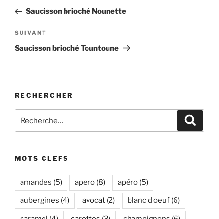
de
précédent
Saucisson brioché Nounette
l’article
Article
SUIVANT
suivant
Saucisson brioché Tountoune
RECHERCHER
Recherche
Recher
pour
:
MOTS CLEFS
amandes
(5)
apero
(8)
apéro
(5)
aubergines
(4)
avocat
(2)
blanc d'oeuf
(6)
caramel
(4)
carottes
(3)
champignons
(6)