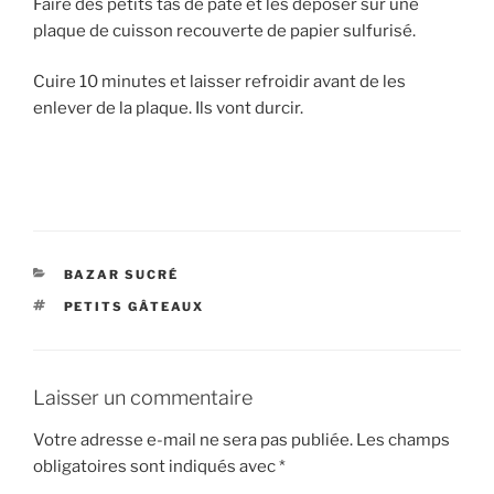
Faire des petits tas de pâte et les déposer sur une
plaque de cuisson recouverte de papier sulfurisé.
Cuire 10 minutes et laisser refroidir avant de les
enlever de la plaque. Ils vont durcir.
CATÉGORIES
BAZAR SUCRÉ
ÉTIQUETTES
PETITS GÂTEAUX
Laisser un commentaire
Votre adresse e-mail ne sera pas publiée.
Les champs
obligatoires sont indiqués avec
*