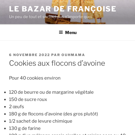
Aller
LE BAZAR DE FRANÇOISE
au
Un peu de tout et surtout pas n'importe quoi
contenu
principal
Menu
PUBLIÉ
6 NOVEMBRE 2022
PAR
OUHMAMA
LE
Cookies aux flocons d’avoine
Pour 40 cookies environ
120 de beurre ou de margarine végétale
150 de sucre roux
2 œufs
180 g de flocons d’avoine (des gros plutôt)
1/2 sachet de levure chimique
130 g de farine